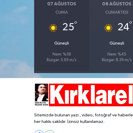
07 AĞUSTOS
08 AĞUSTOS
CUMA
CUMARTESI
°
°
25
24
Güneşli
Güneşli
Nem: %38
Nem: %45
Rüzgar: 5.69 m/s
Rüzgar: 8.39 m/s
Sitemizde bulunan yazı , video, fotoğraf ve haberle
her hakkı saklıdır. İzinsiz kullanılamaz.