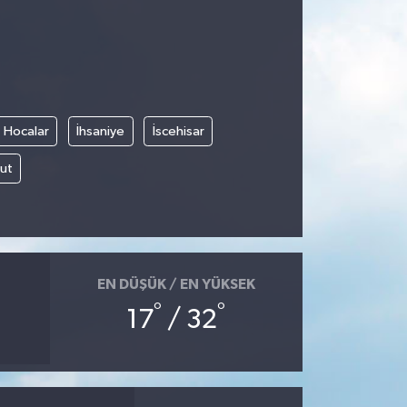
Hocalar
İhsaniye
İscehisar
ut
EN DÜŞÜK / EN YÜKSEK
°
°
17
/ 32