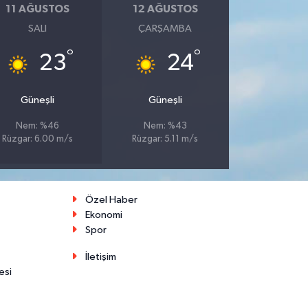
11 AĞUSTOS
12 AĞUSTOS
SALI
ÇARŞAMBA
°
°
23
24
Güneşli
Güneşli
Nem: %46
Nem: %43
Rüzgar: 6.00 m/s
Rüzgar: 5.11 m/s
Özel Haber
Ekonomi
Spor
İletişim
esi