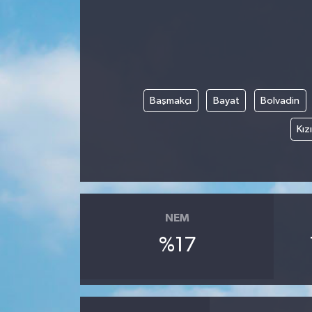
Başmakçı
Bayat
Bolvadin
Kız
NEM
%17