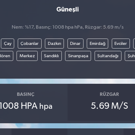
Güneşli
Nem: %17, Basınç: 1008 hpa hPa, Rüzgar: 5.69 m/s
Çay
Çobanlar
Dazkırı
Dinar
Emirdağ
Evciler
ılören
Merkez
Sandıklı
Sinanpaşa
Sultandağı
Şuh
BASINÇ
RÜZGAR
1008 HPA
5.69 M/S
hpa