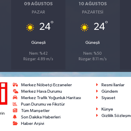
09 AĞUSTOS
10 AĞUSTOS
PAZAR
PAZARTESI
°
°
24
24
Güneşli
Güneşli
Nem: %42
Nem: %50
Rüzgar: 4.89 m/s
Rüzgar: 8.11 m/s
Merkez Nöbetçi Eczaneler
Resmi İlanlar
Merkez Hava Durumu
Gündem
Merkez Trafik Yoğunluk Haritası
Siyaset
Puan Durumu ve Fikstür
Künye
Tüm Manşetler
rin
Gizlilik Sözleşm
Son Dakika Haberleri
Haber Arşivi