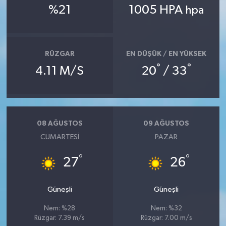
%21
1005 HPA
hpa
RÜZGAR
EN DÜŞÜK / EN YÜKSEK
°
°
4.11 M/S
20
/ 33
08 AĞUSTOS
09 AĞUSTOS
CUMARTESI
PAZAR
°
°
27
26
Güneşli
Güneşli
Nem: %28
Nem: %32
Rüzgar: 7.39 m/s
Rüzgar: 7.00 m/s