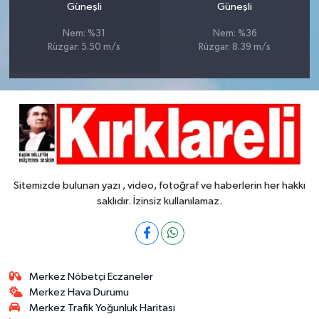
Güneşli
Güneşli
Nem: %31
Nem: %36
Rüzgar: 5.50 m/s
Rüzgar: 8.39 m/s
Sitemizde bulunan yazı , video, fotoğraf ve haberlerin her hakkı
saklıdır. İzinsiz kullanılamaz.
Merkez Nöbetçi Eczaneler
Merkez Hava Durumu
Merkez Trafik Yoğunluk Haritası