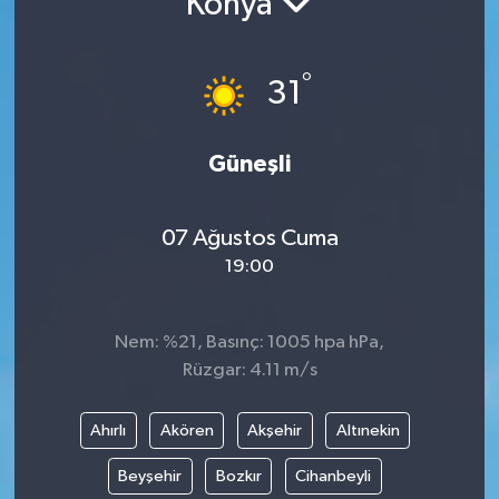
Konya
°
31
Güneşli
07 Ağustos Cuma
19:00
Nem: %21, Basınç: 1005 hpa hPa,
Rüzgar: 4.11 m/s
Ahırlı
Akören
Akşehir
Altınekin
Beyşehir
Bozkır
Cihanbeyli