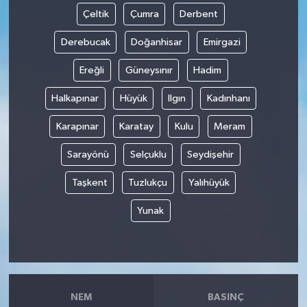
Çeltik
Çumra
Derbent
Derebucak
Doğanhisar
Emirgazi
Ereğli
Güneysınır
Hadim
Halkapınar
Hüyük
Ilgın
Kadınhanı
Karapınar
Karatay
Kulu
Meram
Sarayönü
Selçuklu
Seydişehir
Taşkent
Tuzlukçu
Yalıhüyük
Yunak
NEM
BASINÇ