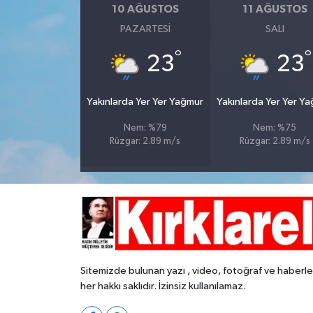
10 AĞUSTOS
11 AĞUSTOS
PAZARTESI
SALI
°
°
23
23
Yakınlarda Yer Yer Yağmur
Yakınlarda Yer Yer Y
Nem: %79
Nem: %75
Rüzgar: 2.89 m/s
Rüzgar: 2.89 m/s
Sitemizde bulunan yazı , video, fotoğraf ve haberle
her hakkı saklıdır. İzinsiz kullanılamaz.