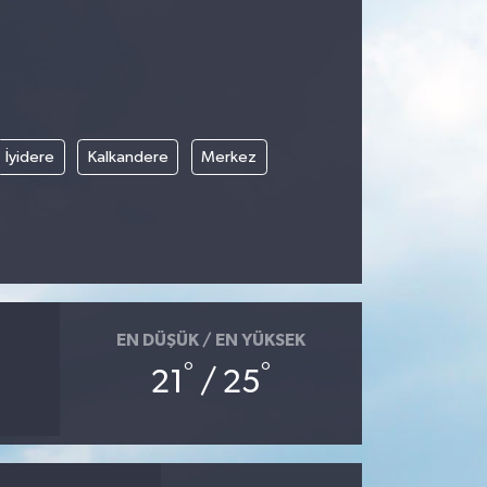
İyidere
Kalkandere
Merkez
EN DÜŞÜK / EN YÜKSEK
°
°
21
/ 25