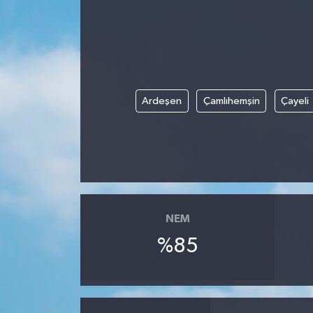
Ardeşen
Çamlıhemşin
Çayeli
NEM
%85