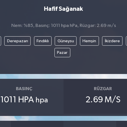
Hafif Sağanak
Nem: %85, Basınç: 1011 hpa hPa, Rüzgar: 2.69 m/s
Derepazarı
Fındıklı
Güneysu
Hemşin
İkizdere
Pazar
BASINÇ
RÜZGAR
1011 HPA
2.69 M/S
hpa