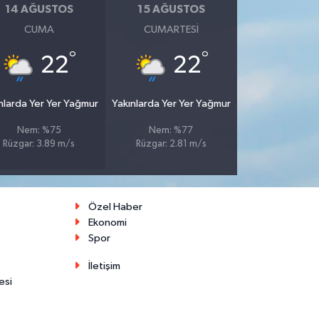
14 AĞUSTOS
15 AĞUSTOS
CUMA
CUMARTESI
°
°
22
22
nlarda Yer Yer Yağmur
Yakınlarda Yer Yer Yağmur
Nem: %75
Nem: %77
Rüzgar: 3.89 m/s
Rüzgar: 2.81 m/s
Özel Haber
Ekonomi
Spor
İletişim
esi