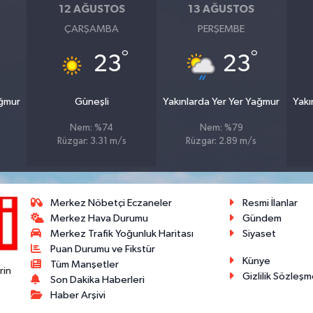
12 AĞUSTOS
13 AĞUSTOS
ÇARŞAMBA
PERŞEMBE
°
°
23
23
ağmur
Güneşli
Yakınlarda Yer Yer Yağmur
Yakı
Nem: %74
Nem: %79
Rüzgar: 3.31 m/s
Rüzgar: 2.89 m/s
Merkez Nöbetçi Eczaneler
Resmi İlanlar
Merkez Hava Durumu
Gündem
Merkez Trafik Yoğunluk Haritası
Siyaset
Puan Durumu ve Fikstür
Künye
Tüm Manşetler
rin
Gizlilik Sözleşm
Son Dakika Haberleri
Haber Arşivi