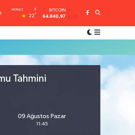
BITCOIN
°
22
64.840,97
-0.15
DOLAR
47,7436
0.18
EURO
55,2510
0.32
STERLİN
64,4811
0.38
GRAM ALTIN
6660.55
0
BİST100
umu Tahmini
13.779
-14
09 Ağustos Pazar
11:45