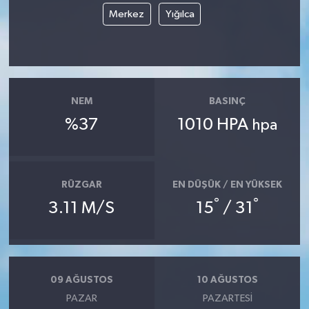
Merkez
Yığılca
NEM
BASINÇ
%37
1010 HPA
hpa
RÜZGAR
EN DÜŞÜK / EN YÜKSEK
°
°
3.11 M/S
15
/ 31
09 AĞUSTOS
10 AĞUSTOS
PAZAR
PAZARTESI