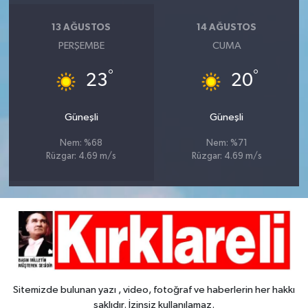
13 AĞUSTOS
14 AĞUSTOS
PERŞEMBE
CUMA
°
°
23
20
Güneşli
Güneşli
Nem: %68
Nem: %71
Rüzgar: 4.69 m/s
Rüzgar: 4.69 m/s
Sitemizde bulunan yazı , video, fotoğraf ve haberlerin her hakkı
saklıdır. İzinsiz kullanılamaz.