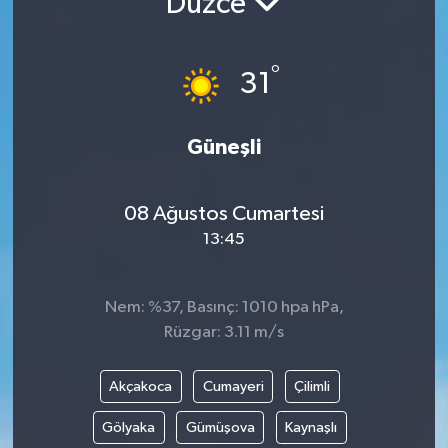
Düzce
°
31
Güneşli
08 Ağustos Cumartesi
13:45
Nem: %37, Basınç: 1010 hpa hPa,
Rüzgar: 3.11 m/s
Akçakoca
Cumayeri
Çilimli
Gölyaka
Gümüşova
Kaynaşlı