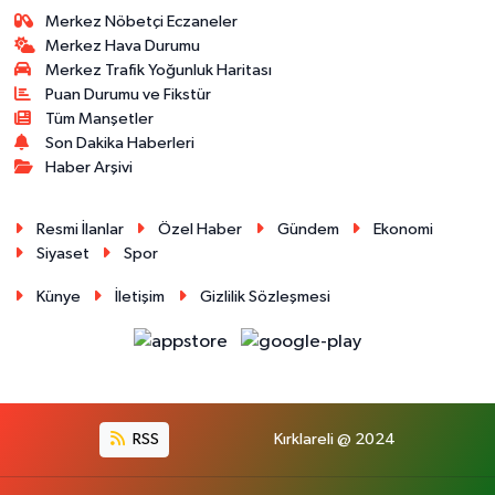
Merkez Nöbetçi Eczaneler
Merkez Hava Durumu
Merkez Trafik Yoğunluk Haritası
Puan Durumu ve Fikstür
Tüm Manşetler
Son Dakika Haberleri
Haber Arşivi
Resmi İlanlar
Özel Haber
Gündem
Ekonomi
Siyaset
Spor
Künye
İletişim
Gizlilik Sözleşmesi
RSS
Kırklareli @ 2024