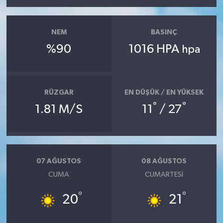
NEM
BASINÇ
%90
1016 HPA
hpa
RÜZGAR
EN DÜŞÜK / EN YÜKSEK
°
°
1.81 M/S
11
/ 27
07 AĞUSTOS
08 AĞUSTOS
CUMA
CUMARTESI
°
°
20
21