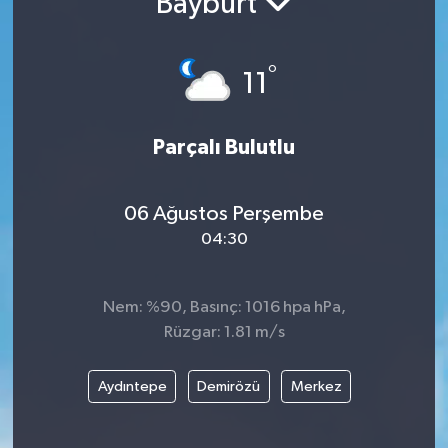
Bayburt
°
11
Parçalı Bulutlu
06 Ağustos Perşembe
04:30
Nem: %90, Basınç: 1016 hpa hPa,
Rüzgar: 1.81 m/s
Aydıntepe
Demirözü
Merkez