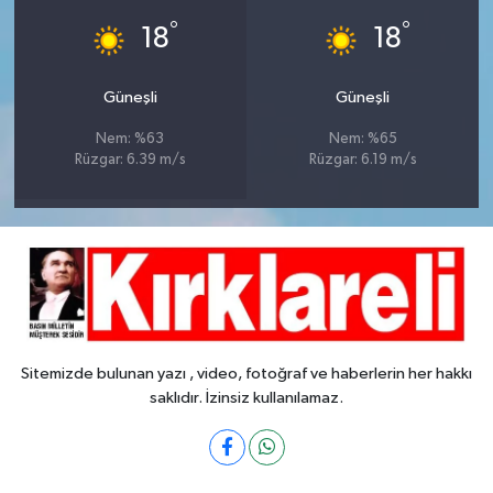
°
°
18
18
Güneşli
Güneşli
Nem: %63
Nem: %65
Rüzgar: 6.39 m/s
Rüzgar: 6.19 m/s
Sitemizde bulunan yazı , video, fotoğraf ve haberlerin her hakkı
saklıdır. İzinsiz kullanılamaz.