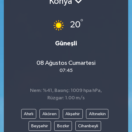
Konya
°
20
Güneşli
08 Ağustos Cumartesi
07:45
Nem: %41, Basınç: 1009 hpa hPa,
Rüzgar: 1.00 m/s
Ahırlı
Akören
Akşehir
Altınekin
Beyşehir
Bozkır
Cihanbeyli