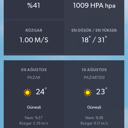
%41
1009 HPA
hpa
RÜZGAR
EN DÜŞÜK / EN YÜKSEK
°
°
1.00 M/S
18
/ 31
09 AĞUSTOS
10 AĞUSTOS
PAZAR
PAZARTESI
°
°
24
23
Güneşli
Güneşli
Nem: %37
Nem: %38
Rüzgar: 5.39 m/s
Rüzgar: 6.11 m/s