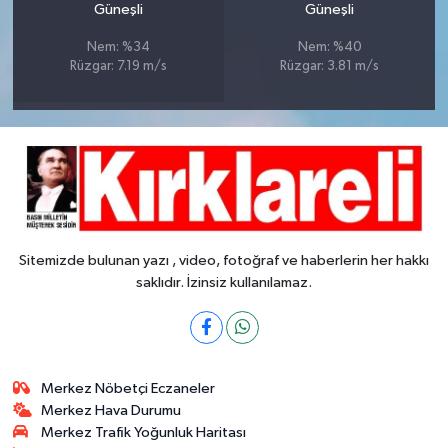
Güneşli
Güneşli
Nem: %34
Nem: %40
Rüzgar: 7.19 m/s
Rüzgar: 3.81 m/s
Sitemizde bulunan yazı , video, fotoğraf ve haberlerin her hakkı
saklıdır. İzinsiz kullanılamaz.
Merkez Nöbetçi Eczaneler
Merkez Hava Durumu
Merkez Trafik Yoğunluk Haritası