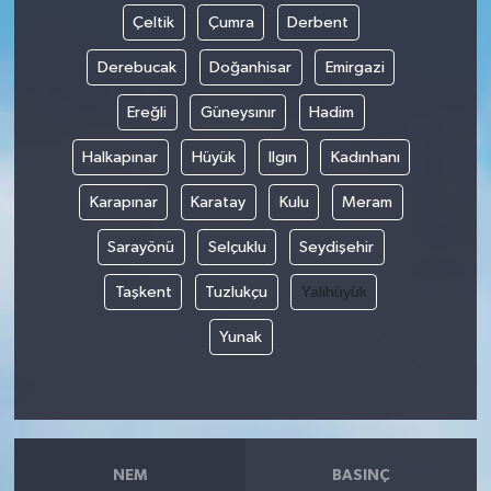
Çeltik
Çumra
Derbent
Derebucak
Doğanhisar
Emirgazi
Ereğli
Güneysınır
Hadim
Halkapınar
Hüyük
Ilgın
Kadınhanı
Karapınar
Karatay
Kulu
Meram
Sarayönü
Selçuklu
Seydişehir
Taşkent
Tuzlukçu
Yalıhüyük
Yunak
NEM
BASINÇ