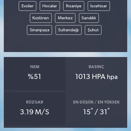
Evciler
Hocalar
İhsaniye
İscehisar
Kızılören
Merkez
Sandıklı
Sinanpaşa
Sultandağı
Şuhut
NEM
BASINÇ
%51
1013 HPA
hpa
RÜZGAR
EN DÜŞÜK / EN YÜKSEK
°
°
3.19 M/S
15
/ 31