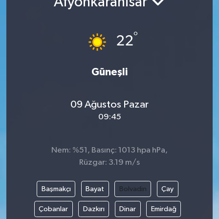
Afyonkarahisar
°
22
Güneşli
09 Ağustos Pazar
09:45
Nem: %51, Basınç: 1013 hpa hPa,
Rüzgar: 3.19 m/s
Başmakçı
Bayat
Bolvadin
Çay
Çobanlar
Dazkırı
Dinar
Emirdağ