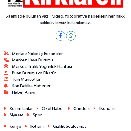
Sitemizde bulunan yazı , video, fotoğraf ve haberlerin her hakkı
saklıdır. İzinsiz kullanılamaz.
Merkez Nöbetçi Eczaneler
Merkez Hava Durumu
Merkez Trafik Yoğunluk Haritası
Puan Durumu ve Fikstür
Tüm Manşetler
Son Dakika Haberleri
Haber Arşivi
Resmi İlanlar
Özel Haber
Gündem
Ekonomi
Siyaset
Spor
Künye
İletişim
Gizlilik Sözleşmesi