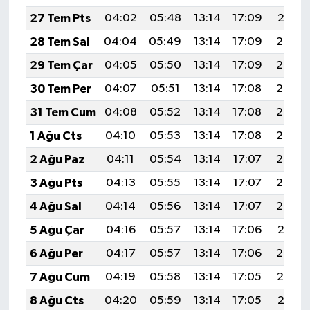
27 Tem Pts
04:02
05:48
13:14
17:09
20:31
28 Tem Sal
04:04
05:49
13:14
17:09
20:30
29 Tem Çar
04:05
05:50
13:14
17:09
20:29
30 Tem Per
04:07
05:51
13:14
17:08
20:28
31 Tem Cum
04:08
05:52
13:14
17:08
20:27
1 Ağu Cts
04:10
05:53
13:14
17:08
20:26
2 Ağu Paz
04:11
05:54
13:14
17:07
20:25
3 Ağu Pts
04:13
05:55
13:14
17:07
20:24
4 Ağu Sal
04:14
05:56
13:14
17:07
20:22
5 Ağu Çar
04:16
05:57
13:14
17:06
20:21
6 Ağu Per
04:17
05:57
13:14
17:06
20:20
7 Ağu Cum
04:19
05:58
13:14
17:05
20:19
8 Ağu Cts
04:20
05:59
13:14
17:05
20:18