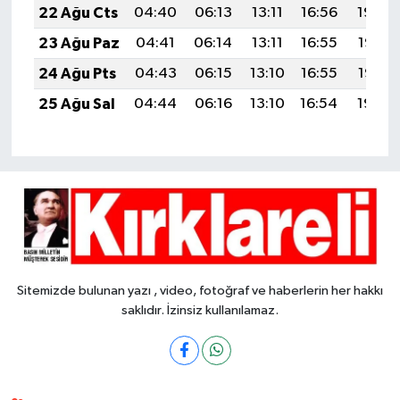
22 Ağu Cts
04:40
06:13
13:11
16:56
19:59
23 Ağu Paz
04:41
06:14
13:11
16:55
19:57
24 Ağu Pts
04:43
06:15
13:10
16:55
19:56
25 Ağu Sal
04:44
06:16
13:10
16:54
19:54
Sitemizde bulunan yazı , video, fotoğraf ve haberlerin her hakkı
saklıdır. İzinsiz kullanılamaz.