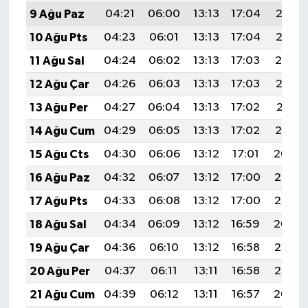
9 Ağu Paz
04:21
06:00
13:13
17:04
20:16
10 Ağu Pts
04:23
06:01
13:13
17:04
20:15
11 Ağu Sal
04:24
06:02
13:13
17:03
20:14
12 Ağu Çar
04:26
06:03
13:13
17:03
20:13
13 Ağu Per
04:27
06:04
13:13
17:02
20:11
14 Ağu Cum
04:29
06:05
13:13
17:02
20:10
15 Ağu Cts
04:30
06:06
13:12
17:01
20:09
16 Ağu Paz
04:32
06:07
13:12
17:00
20:07
17 Ağu Pts
04:33
06:08
13:12
17:00
20:06
18 Ağu Sal
04:34
06:09
13:12
16:59
20:04
19 Ağu Çar
04:36
06:10
13:12
16:58
20:03
20 Ağu Per
04:37
06:11
13:11
16:58
20:02
21 Ağu Cum
04:39
06:12
13:11
16:57
20:00