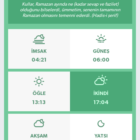
Kullar, Ramazan ayında ne (kadar sevap ve fazilet)
olduğunu bilselerdi, ümmetim, senenin tamamının
Ramazan olmasını temenni ederdi. (Hadis-i şerif)
İMSAK
GÜNEŞ
04:21
06:00
ÖĞLE
İKINDI
13:13
17:04
AKŞAM
YATSI