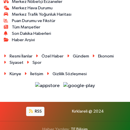
Merkez Nöbetçi Eczaneler
Merkez Hava Durumu
Merkez Trafik Yoğunluk Haritası
Puan Durumu ve Fikstür
Tüm Manşetler
Son Dakika Haberleri
Haber Arşivi
Resmi İlanlar
Özel Haber
Gündem
Ekonomi
Siyaset
Spor
Künye
İletişim
Gizlilik Sözleşmesi
RSS
Kırklareli @ 2024
Haber Yazılımı:
TE Bilişim