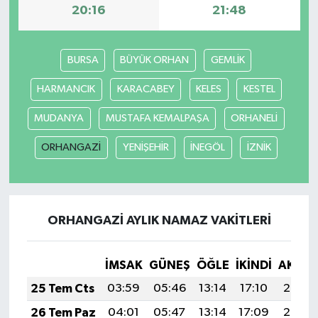
20:16
21:48
BURSA
BÜYÜK ORHAN
GEMLİK
HARMANCIK
KARACABEY
KELES
KESTEL
MUDANYA
MUSTAFA KEMALPAŞA
ORHANELİ
ORHANGAZİ
YENİŞEHİR
İNEGÖL
İZNİK
ORHANGAZİ AYLIK NAMAZ VAKITLERI
İMSAK
GÜNEŞ
ÖĞLE
İKINDI
AKŞA
25 Tem Cts
03:59
05:46
13:14
17:10
20:32
26 Tem Paz
04:01
05:47
13:14
17:09
20:32