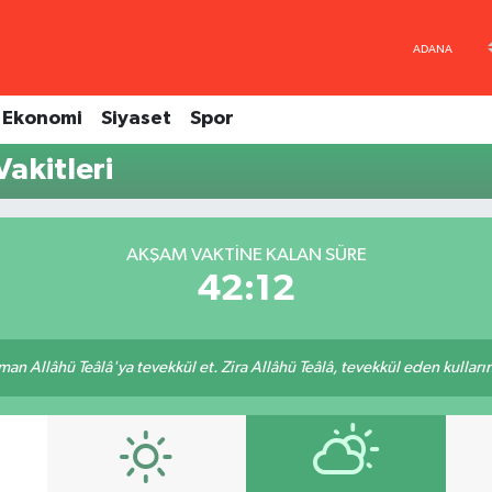
Ekonomi
Siyaset
Spor
akitleri
AKŞAM VAKTINE KALAN SÜRE
42:12
an Allâhü Teâlâ'ya tevekkül et. Zira Allâhü Teâlâ, tevekkül eden kullarını