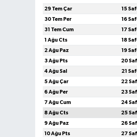
29 Tem Çar
15 Sa
30 Tem Per
16 Sa
31 Tem Cum
17 Sa
1 Ağu Cts
18 Sa
2 Ağu Paz
19 Sa
3 Ağu Pts
20 Saf
4 Ağu Sal
21 Sa
5 Ağu Çar
22 Saf
6 Ağu Per
23 Saf
7 Ağu Cum
24 Saf
8 Ağu Cts
25 Saf
9 Ağu Paz
26 Saf
10 Ağu Pts
27 Saf