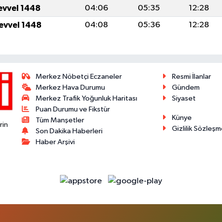
levvel 1448
04:06
05:35
12:28
levvel 1448
04:08
05:36
12:28
Merkez Nöbetçi Eczaneler
Resmi İlanlar
Merkez Hava Durumu
Gündem
Merkez Trafik Yoğunluk Haritası
Siyaset
Puan Durumu ve Fikstür
Künye
Tüm Manşetler
rin
Gizlilik Sözleşm
Son Dakika Haberleri
Haber Arşivi