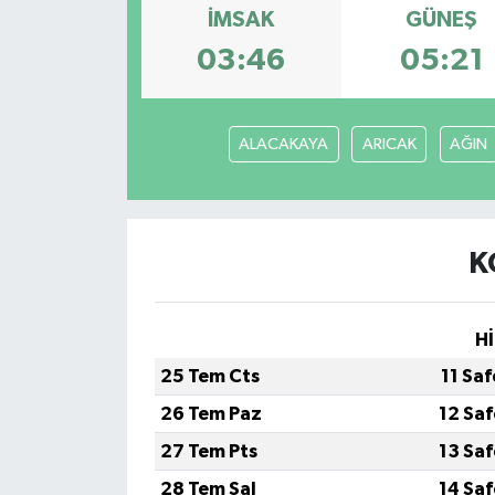
İMSAK
GÜNEŞ
03:46
05:21
ALACAKAYA
ARICAK
AĞIN
K
Hİ
25 Tem Cts
11 Sa
26 Tem Paz
12 Sa
27 Tem Pts
13 Sa
28 Tem Sal
14 Sa