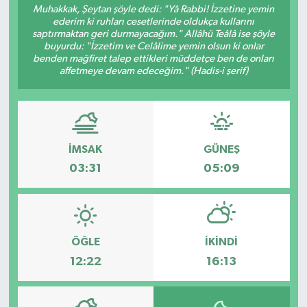
Muhakkak, Şeytan şöyle dedi: "Yâ Rabbi! İzzetine yemin
ederim ki ruhları cesetlerinde oldukça kullarını
saptırmaktan geri durmayacağım." Allâhü Teâlâ ise şöyle
buyurdu: "İzzetim ve Celâlime yemin olsun ki onlar
benden mağfiret talep ettikleri müddetçe ben de onları
affetmeye devam edeceğim." (Hadis-i şerif)
İMSAK
GÜNEŞ
03:31
05:09
ÖĞLE
İKINDI
12:22
16:13