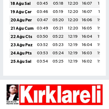
18 Ağu Sal
03:45
05:18
12:20
16:07
19:12
19 Ağu Çar
03:46
05:19
12:20
16:07
19:11
20 Ağu Per
03:47
05:20
12:20
16:06
19:09
21 Ağu Cum
03:49
05:21
12:20
16:05
19:08
22 Ağu Cts
03:50
05:22
12:19
16:04
19:07
23 Ağu Paz
03:52
05:23
12:19
16:04
19:05
24 Ağu Pts
03:53
05:24
12:19
16:03
19:04
25 Ağu Sal
03:54
05:25
12:19
16:02
19:02