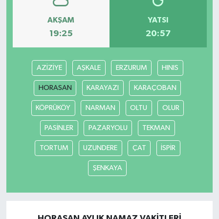
AKŞAM
YATSI
19:25
20:57
AZİZİYE
AŞKALE
ERZURUM
HINIS
HORASAN
KARAYAZI
KARAÇOBAN
KÖPRÜKÖY
NARMAN
OLTU
OLUR
PASİNLER
PAZARYOLU
TEKMAN
TORTUM
UZUNDERE
ÇAT
İSPİR
ŞENKAYA
HORASAN AYLIK NAMAZ VAKITLERI