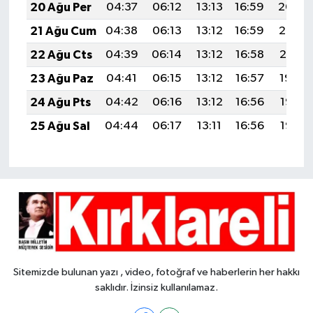
20 Ağu Per
04:37
06:12
13:13
16:59
20:04
21 Ağu Cum
04:38
06:13
13:12
16:59
20:02
22 Ağu Cts
04:39
06:14
13:12
16:58
20:01
23 Ağu Paz
04:41
06:15
13:12
16:57
19:59
24 Ağu Pts
04:42
06:16
13:12
16:56
19:58
25 Ağu Sal
04:44
06:17
13:11
16:56
19:56
Sitemizde bulunan yazı , video, fotoğraf ve haberlerin her hakkı
saklıdır. İzinsiz kullanılamaz.