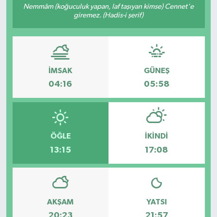
Nemmâm (koğuculuk yapan, laf taşıyan kimse) Cennet'e
giremez. (Hadis-i şerif)
İMSAK
GÜNEŞ
04:16
05:58
ÖĞLE
İKINDI
13:15
17:08
AKŞAM
YATSI
20:23
21:57