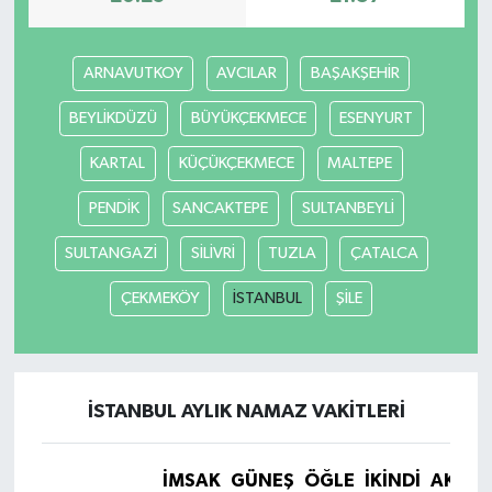
ARNAVUTKOY
AVCILAR
BAŞAKŞEHİR
BEYLİKDÜZÜ
BÜYÜKÇEKMECE
ESENYURT
KARTAL
KÜÇÜKÇEKMECE
MALTEPE
PENDİK
SANCAKTEPE
SULTANBEYLİ
SULTANGAZİ
SİLİVRİ
TUZLA
ÇATALCA
ÇEKMEKÖY
İSTANBUL
ŞİLE
İSTANBUL AYLIK NAMAZ VAKITLERI
İMSAK
GÜNEŞ
ÖĞLE
İKINDI
AKŞA