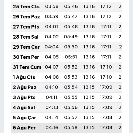
25 Tem Cts
03:58
05:46
13:16
17:12
20:35
26 Tem Paz
03:59
05:47
13:16
17:12
20:34
27 Tem Pts
04:01
05:48
13:16
17:11
20:33
28 Tem Sal
04:02
05:49
13:16
17:11
20:32
29 Tem Çar
04:04
05:50
13:16
17:11
20:31
30 Tem Per
04:05
05:51
13:16
17:11
20:30
31 Tem Cum
04:07
05:52
13:16
17:10
20:29
1 Ağu Cts
04:08
05:53
13:16
17:10
20:28
2 Ağu Paz
04:10
05:54
13:15
17:09
20:27
3 Ağu Pts
04:11
05:55
13:15
17:09
20:26
4 Ağu Sal
04:13
05:56
13:15
17:09
20:25
5 Ağu Çar
04:14
05:57
13:15
17:08
20:24
6 Ağu Per
04:16
05:58
13:15
17:08
20:23