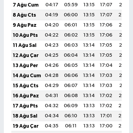
7 Ağu Cum
04:17
05:59
13:15
17:07
20:21
8 Ağu Cts
04:19
06:00
13:15
17:07
20:20
9 Ağu Paz
04:20
06:01
13:15
17:06
20:19
10 Ağu Pts
04:22
06:02
13:15
17:06
20:18
11 Ağu Sal
04:23
06:03
13:14
17:05
20:16
12 Ağu Çar
04:25
06:04
13:14
17:05
20:15
13 Ağu Per
04:26
06:05
13:14
17:04
20:14
14 Ağu Cum
04:28
06:06
13:14
17:03
20:12
15 Ağu Cts
04:29
06:07
13:14
17:03
20:11
16 Ağu Paz
04:31
06:08
13:14
17:02
20:10
17 Ağu Pts
04:32
06:09
13:13
17:02
20:08
18 Ağu Sal
04:34
06:10
13:13
17:01
20:07
19 Ağu Çar
04:35
06:11
13:13
17:00
20:05