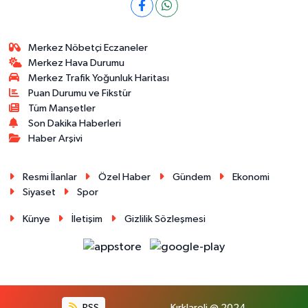
Merkez Nöbetçi Eczaneler
Merkez Hava Durumu
Merkez Trafik Yoğunluk Haritası
Puan Durumu ve Fikstür
Tüm Manşetler
Son Dakika Haberleri
Haber Arşivi
Resmi İlanlar
Özel Haber
Gündem
Ekonomi
Siyaset
Spor
Künye
İletişim
Gizlilik Sözleşmesi
RSS
Kırklareli @ 2024