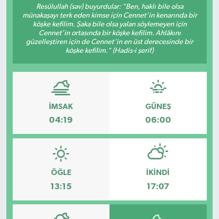
Resûlullah (sav) buyurdular: "Ben, haklı bile olsa
münakaşayı terk eden kimse için Cennet'in kenarında bir
köşke kefilim. Şaka bile olsa yalan söylemeyen için
Cennet'in ortasında bir köşke kefilim. Ahlâkını
güzelleştiren için de Cennet'in en üst derecesinde bir
köşke kefilim." (Hadis-i şerif)
İMSAK
GÜNEŞ
04:19
06:00
ÖĞLE
İKINDI
13:15
17:07