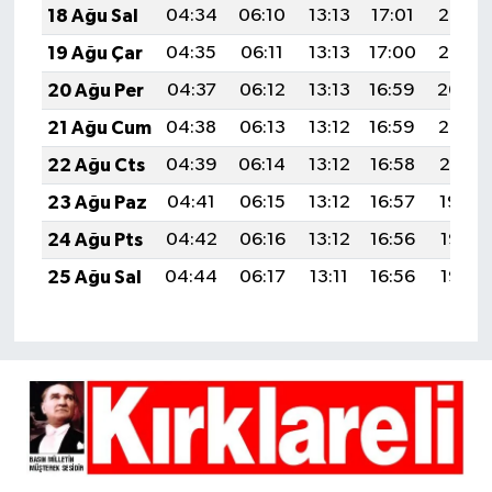
18 Ağu Sal
04:34
06:10
13:13
17:01
20:07
19 Ağu Çar
04:35
06:11
13:13
17:00
20:05
20 Ağu Per
04:37
06:12
13:13
16:59
20:04
21 Ağu Cum
04:38
06:13
13:12
16:59
20:02
22 Ağu Cts
04:39
06:14
13:12
16:58
20:01
23 Ağu Paz
04:41
06:15
13:12
16:57
19:59
24 Ağu Pts
04:42
06:16
13:12
16:56
19:58
25 Ağu Sal
04:44
06:17
13:11
16:56
19:56