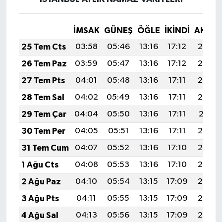
İMSAK
GÜNEŞ
ÖĞLE
İKINDI
AKŞA
25 Tem Cts
03:58
05:46
13:16
17:12
20:35
26 Tem Paz
03:59
05:47
13:16
17:12
20:34
27 Tem Pts
04:01
05:48
13:16
17:11
20:33
28 Tem Sal
04:02
05:49
13:16
17:11
20:32
29 Tem Çar
04:04
05:50
13:16
17:11
20:31
30 Tem Per
04:05
05:51
13:16
17:11
20:30
31 Tem Cum
04:07
05:52
13:16
17:10
20:29
1 Ağu Cts
04:08
05:53
13:16
17:10
20:28
2 Ağu Paz
04:10
05:54
13:15
17:09
20:27
3 Ağu Pts
04:11
05:55
13:15
17:09
20:26
4 Ağu Sal
04:13
05:56
13:15
17:09
20:25