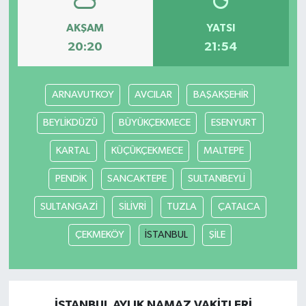
AKŞAM
YATSI
20:20
21:54
ARNAVUTKOY
AVCILAR
BAŞAKŞEHİR
BEYLİKDÜZÜ
BÜYÜKÇEKMECE
ESENYURT
KARTAL
KÜÇÜKÇEKMECE
MALTEPE
PENDİK
SANCAKTEPE
SULTANBEYLİ
SULTANGAZİ
SİLİVRİ
TUZLA
ÇATALCA
ÇEKMEKÖY
İSTANBUL
ŞİLE
İSTANBUL AYLIK NAMAZ VAKITLERI