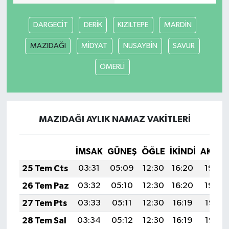
DARGECİT
DERİK
KIZILTEPE
MARDİN
MAZIDAĞI
MİDYAT
NUSAYBİN
SAVUR
ÖMERLİ
MAZIDAĞI AYLIK NAMAZ VAKITLERI
İMSAK
GÜNEŞ
ÖĞLE
İKINDI
AKŞA
25 Tem Cts
03:31
05:09
12:30
16:20
19:40
26 Tem Paz
03:32
05:10
12:30
16:20
19:39
27 Tem Pts
03:33
05:11
12:30
16:19
19:38
28 Tem Sal
03:34
05:12
12:30
16:19
19:38