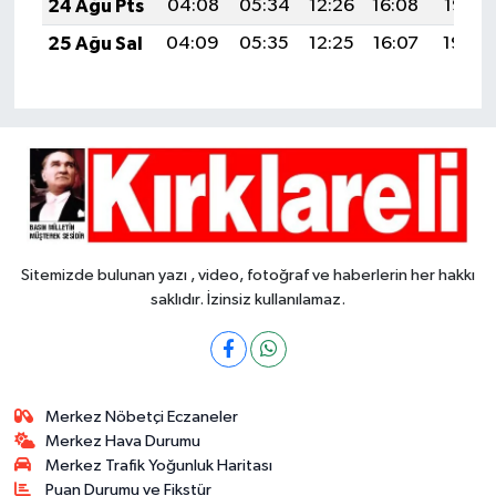
24 Ağu Pts
04:08
05:34
12:26
16:08
19:07
25 Ağu Sal
04:09
05:35
12:25
16:07
19:05
Sitemizde bulunan yazı , video, fotoğraf ve haberlerin her hakkı
saklıdır. İzinsiz kullanılamaz.
Merkez Nöbetçi Eczaneler
Merkez Hava Durumu
Merkez Trafik Yoğunluk Haritası
Puan Durumu ve Fikstür