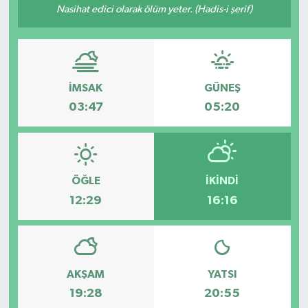
Nasihat edici olarak ölüm yeter. (Hadis-i şerif)
İMSAK
GÜNEŞ
03:47
05:20
ÖĞLE
İKINDI
12:29
16:16
AKŞAM
YATSI
19:28
20:55