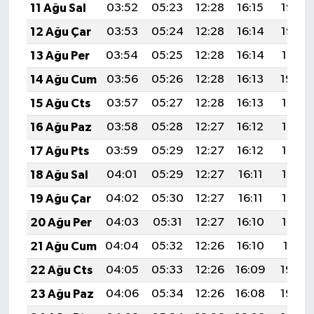
11 Ağu Sal
03:52
05:23
12:28
16:15
19:23
12 Ağu Çar
03:53
05:24
12:28
16:14
19:22
13 Ağu Per
03:54
05:25
12:28
16:14
19:21
14 Ağu Cum
03:56
05:26
12:28
16:13
19:20
15 Ağu Cts
03:57
05:27
12:28
16:13
19:19
16 Ağu Paz
03:58
05:28
12:27
16:12
19:17
17 Ağu Pts
03:59
05:29
12:27
16:12
19:16
18 Ağu Sal
04:01
05:29
12:27
16:11
19:15
19 Ağu Çar
04:02
05:30
12:27
16:11
19:13
20 Ağu Per
04:03
05:31
12:27
16:10
19:12
21 Ağu Cum
04:04
05:32
12:26
16:10
19:11
22 Ağu Cts
04:05
05:33
12:26
16:09
19:09
23 Ağu Paz
04:06
05:34
12:26
16:08
19:08