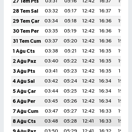
27 Tem Pts
03:31
05:16
12:42
16:37
19:58
28 Tem Sal
03:32
05:17
12:42
16:37
19:57
29 Tem Çar
03:34
05:18
12:42
16:36
19:56
30 Tem Per
03:35
05:19
12:42
16:36
19:55
31 Tem Cum
03:37
05:20
12:42
16:36
19:54
1 Ağu Cts
03:38
05:21
12:42
16:35
19:53
2 Ağu Paz
03:40
05:22
12:42
16:35
19:52
3 Ağu Pts
03:41
05:23
12:42
16:35
19:51
4 Ağu Sal
03:42
05:24
12:42
16:34
19:50
5 Ağu Çar
03:44
05:25
12:42
16:34
19:49
6 Ağu Per
03:45
05:26
12:42
16:34
19:48
7 Ağu Cum
03:47
05:27
12:42
16:33
19:47
8 Ağu Cts
03:48
05:28
12:41
16:33
19:45
9 Ağu Paz
03:50
05:29
12:41
16:32
19:44