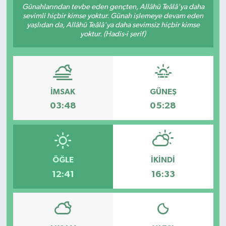
Günahlarından tevbe eden gençten, Allâhü Teâlâ'ya daha
sevimli hiçbir kimse yoktur. Günah işlemeye devam eden
yaşlıdan da, Allâhü Teâlâ'ya daha sevimsiz hiçbir kimse
yoktur. (Hadis-i şerif)
İMSAK
GÜNEŞ
03:48
05:28
ÖĞLE
İKINDI
12:41
16:33