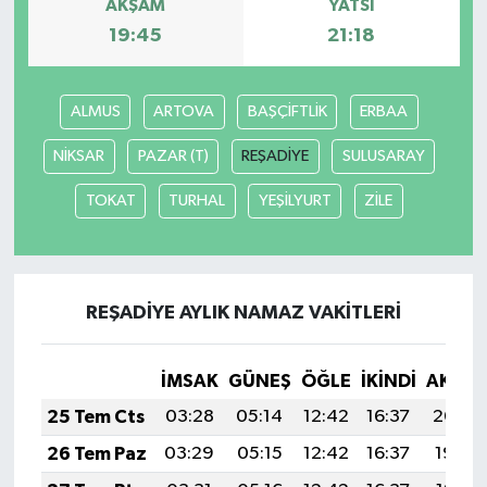
AKŞAM
YATSI
19:45
21:18
ALMUS
ARTOVA
BAŞÇİFTLİK
ERBAA
NİKSAR
PAZAR (T)
REŞADİYE
SULUSARAY
TOKAT
TURHAL
YEŞİLYURT
ZİLE
REŞADİYE AYLIK NAMAZ VAKITLERI
İMSAK
GÜNEŞ
ÖĞLE
İKINDI
AKŞA
25 Tem Cts
03:28
05:14
12:42
16:37
20:00
26 Tem Paz
03:29
05:15
12:42
16:37
19:59