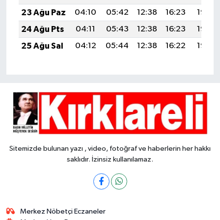
23 Ağu Paz
04:10
05:42
12:38
16:23
19:25
24 Ağu Pts
04:11
05:43
12:38
16:23
19:23
25 Ağu Sal
04:12
05:44
12:38
16:22
19:22
Sitemizde bulunan yazı , video, fotoğraf ve haberlerin her hakkı
saklıdır. İzinsiz kullanılamaz.
Merkez Nöbetçi Eczaneler