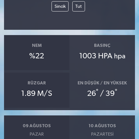
Sincik
Tut
NEM
BASINÇ
%22
1003 HPA
hpa
RÜZGAR
EN DÜŞÜK / EN YÜKSEK
°
°
1.89 M/S
26
/ 39
09 AĞUSTOS
10 AĞUSTOS
PAZAR
PAZARTESI