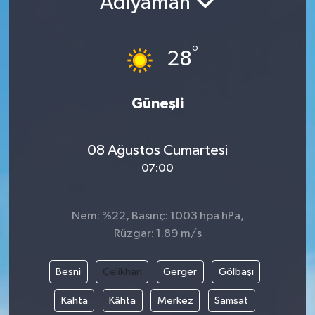
Adıyaman
°
28
Güneşli
08 Ağustos Cumartesi
07:00
Nem: %22, Basınç: 1003 hpa hPa,
Rüzgar: 1.89 m/s
Besni
Çelikhan
Gerger
Gölbaşı
Kahta
Kâhta
Merkez
Samsat