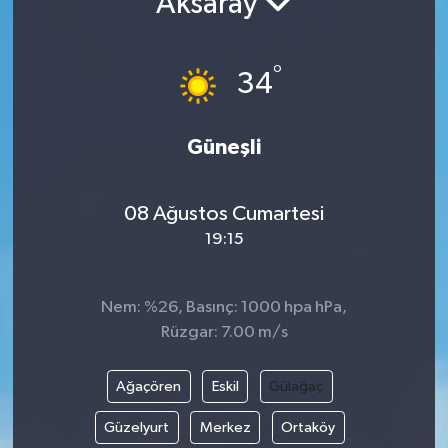
Aksaray
°
34
Güneşli
08 Ağustos Cumartesi
19:15
Nem: %26, Basınç: 1000 hpa hPa,
Rüzgar: 7.00 m/s
Ağaçören
Eskil
Gülağaç
Güzelyurt
Merkez
Ortaköy