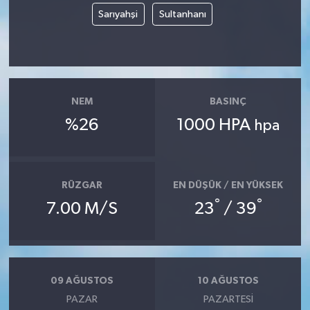
Sarıyahşi
Sultanhanı
NEM
BASINÇ
%26
1000 HPA
hpa
RÜZGAR
EN DÜŞÜK / EN YÜKSEK
°
°
7.00 M/S
23
/ 39
09 AĞUSTOS
10 AĞUSTOS
PAZAR
PAZARTESI