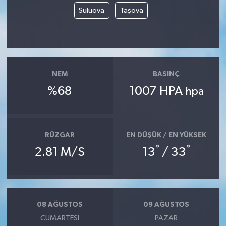
Suluova
Taşova
NEM
BASINÇ
%68
1007 HPA
hpa
RÜZGAR
EN DÜŞÜK / EN YÜKSEK
°
°
2.81 M/S
13
/ 33
08 AĞUSTOS
09 AĞUSTOS
CUMARTESI
PAZAR