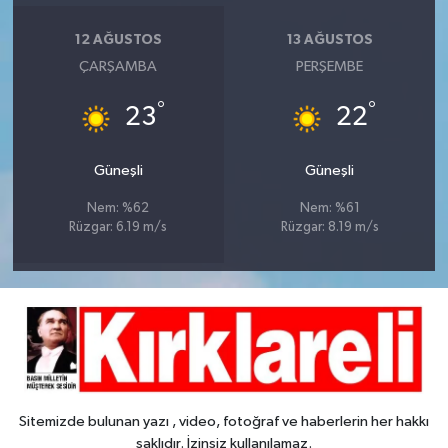
12 AĞUSTOS
13 AĞUSTOS
ÇARŞAMBA
PERŞEMBE
°
°
23
22
Güneşli
Güneşli
Nem: %62
Nem: %61
Rüzgar: 6.19 m/s
Rüzgar: 8.19 m/s
Sitemizde bulunan yazı , video, fotoğraf ve haberlerin her hakkı
saklıdır. İzinsiz kullanılamaz.