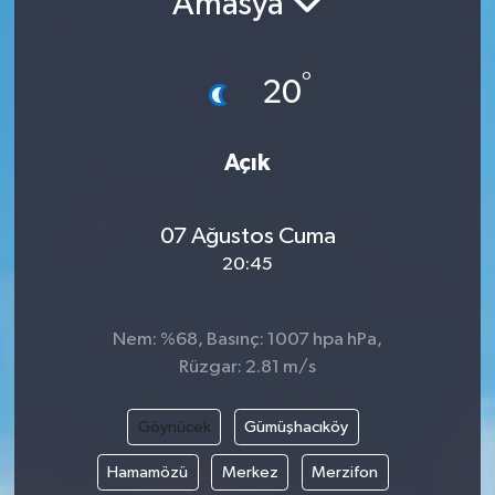
Amasya
°
20
Açık
07 Ağustos Cuma
20:45
Nem: %68, Basınç: 1007 hpa hPa,
Rüzgar: 2.81 m/s
Göynücek
Gümüşhacıköy
Hamamözü
Merkez
Merzifon