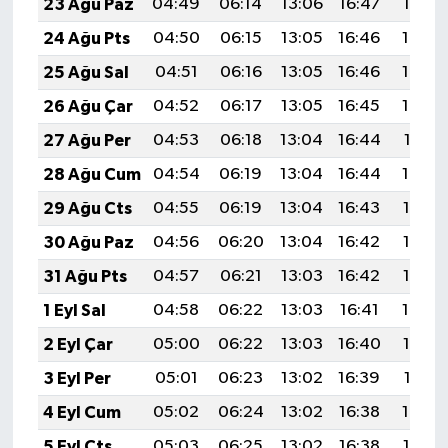
23 Ağu Paz
04:49
06:14
13:06
16:47
19:47
24 Ağu Pts
04:50
06:15
13:05
16:46
19:45
25 Ağu Sal
04:51
06:16
13:05
16:46
19:44
26 Ağu Çar
04:52
06:17
13:05
16:45
19:43
27 Ağu Per
04:53
06:18
13:04
16:44
19:41
28 Ağu Cum
04:54
06:19
13:04
16:44
19:40
29 Ağu Cts
04:55
06:19
13:04
16:43
19:38
30 Ağu Paz
04:56
06:20
13:04
16:42
19:37
31 Ağu Pts
04:57
06:21
13:03
16:42
19:36
1 Eyl Sal
04:58
06:22
13:03
16:41
19:34
2 Eyl Çar
05:00
06:22
13:03
16:40
19:33
3 Eyl Per
05:01
06:23
13:02
16:39
19:31
4 Eyl Cum
05:02
06:24
13:02
16:38
19:30
5 Eyl Cts
05:03
06:25
13:02
16:38
19:28