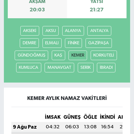
AKŞAM
YATSI
20:03
21:27
AKSEKİ
AKSU
ALANYA
ANTALYA
DEMRE
ELMALI
FİNİKE
GAZİPAŞA
GÜNDOĞMUŞ
KAŞ
KEMER
KORKUTELİ
KUMLUCA
MANAVGAT
SERİK
İBRADI
KEMER AYLIK NAMAZ VAKITLERI
İMSAK
GÜNEŞ
ÖĞLE
İKINDI
AKŞA
9 Ağu Paz
04:32
06:03
13:08
16:54
20:04