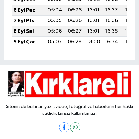
6 Eyl Paz
05:04
06:26
13:01
16:37
19:27
7 Eyl Pts
05:05
06:26
13:01
16:36
19:25
8 Eyl Sal
05:06
06:27
13:01
16:35
19:24
9 Eyl Çar
05:07
06:28
13:00
16:34
19:23
Sitemizde bulunan yazı , video, fotoğraf ve haberlerin her hakkı
saklıdır. İzinsiz kullanılamaz.