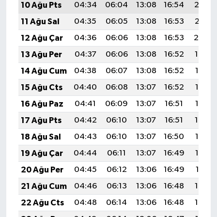
10 Ağu Pts
04:34
06:04
13:08
16:54
20:03
11 Ağu Sal
04:35
06:05
13:08
16:53
20:01
12 Ağu Çar
04:36
06:06
13:08
16:53
20:00
13 Ağu Per
04:37
06:06
13:08
16:52
19:59
14 Ağu Cum
04:38
06:07
13:08
16:52
19:58
15 Ağu Cts
04:40
06:08
13:07
16:52
19:57
16 Ağu Paz
04:41
06:09
13:07
16:51
19:56
17 Ağu Pts
04:42
06:10
13:07
16:51
19:54
18 Ağu Sal
04:43
06:10
13:07
16:50
19:53
19 Ağu Çar
04:44
06:11
13:07
16:49
19:52
20 Ağu Per
04:45
06:12
13:06
16:49
19:51
21 Ağu Cum
04:46
06:13
13:06
16:48
19:49
22 Ağu Cts
04:48
06:14
13:06
16:48
19:48