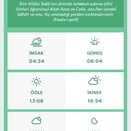
Kim Allâhü Teâlâ'nın dininde tefakkuh ederse (dînî
ilimleri öğrenirse) Allah Azze ve Celle, ona (her işinde)
kâfidir ve onu, hiç ummadığı yerden rızıklandırıverir.
(Hadis-i şerif)
İMSAK
GÜNEŞ
04:34
06:04
ÖĞLE
İKINDI
13:08
16:54