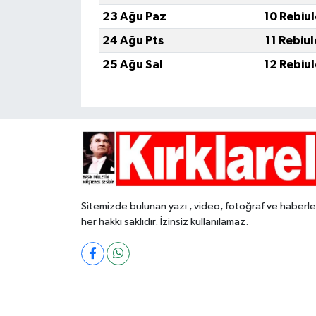
23 Ağu Paz
10 Rebiu
24 Ağu Pts
11 Rebiu
25 Ağu Sal
12 Rebiu
Sitemizde bulunan yazı , video, fotoğraf ve haberle
her hakkı saklıdır. İzinsiz kullanılamaz.