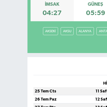
İMSAK
GÜNEŞ
04:27
05:59
AKSEKİ
AKSU
ALANYA
ANT
H
25 Tem Cts
11 Sa
26 Tem Paz
12 Sa