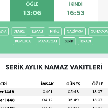
ÖĞLE
İKINDI
13:06
16:53
ALYA
DEMRE
ELMALI
FİNİKE
GAZİPAŞA
GÜNDOĞ
KUMLUCA
MANAVGAT
SERİK
İBRADI
SERİK AYLIK NAMAZ VAKITLERI
İCRİ
İMSAK
GÜNEŞ
ÖĞLE
fer 1448
04:11
05:48
13:07
fer 1448
04:12
05:49
13:07