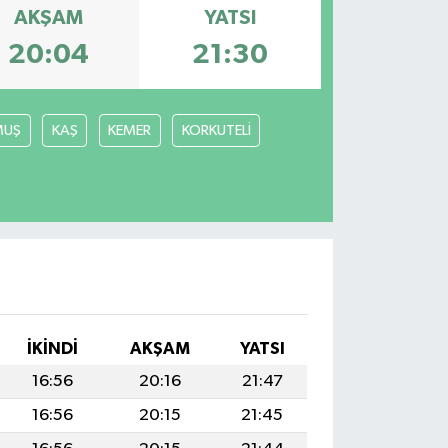
AKŞAM
YATSI
20:04
21:30
MUŞ
KAŞ
KEMER
KORKUTELİ
İKINDI
AKŞAM
YATSI
16:56
20:16
21:47
16:56
20:15
21:45