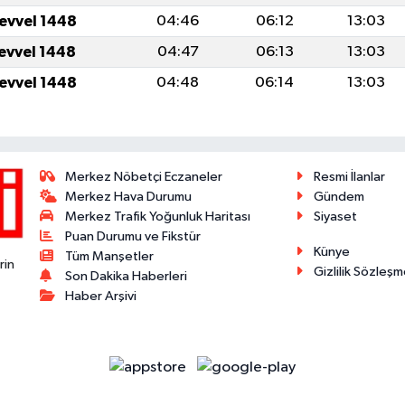
levvel 1448
04:46
06:12
13:03
levvel 1448
04:47
06:13
13:03
levvel 1448
04:48
06:14
13:03
Merkez Nöbetçi Eczaneler
Resmi İlanlar
Merkez Hava Durumu
Gündem
Merkez Trafik Yoğunluk Haritası
Siyaset
Puan Durumu ve Fikstür
Künye
Tüm Manşetler
rin
Gizlilik Sözleşm
Son Dakika Haberleri
Haber Arşivi