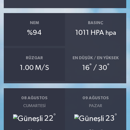
NEM
BASINÇ
%94
1011 HPA
hpa
RÜZGAR
EN DÜŞÜK / EN YÜKSEK
°
°
1.00 M/S
16
/ 30
08 AĞUSTOS
09 AĞUSTOS
CUMARTESI
PAZAR
°
°
22
23