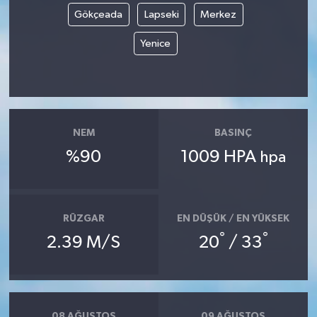
Gökçeada
Lapseki
Merkez
Yenice
NEM
BASINÇ
%90
1009 HPA
hpa
RÜZGAR
EN DÜŞÜK / EN YÜKSEK
°
°
2.39 M/S
20
/ 33
08 AĞUSTOS
09 AĞUSTOS