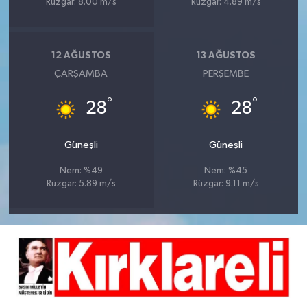
Rüzgar: 8.00 m/s
Rüzgar: 4.89 m/s
12 AĞUSTOS
13 AĞUSTOS
ÇARŞAMBA
PERŞEMBE
°
°
28
28
Güneşli
Güneşli
Nem: %49
Nem: %45
Rüzgar: 5.89 m/s
Rüzgar: 9.11 m/s