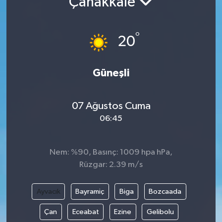
Çanakkale
°
20
Güneşli
07 Ağustos Cuma
06:45
Nem: %90, Basınç: 1009 hpa hPa,
Rüzgar: 2.39 m/s
Ayvacık
Bayramiç
Biga
Bozcaada
Çan
Eceabat
Ezine
Gelibolu