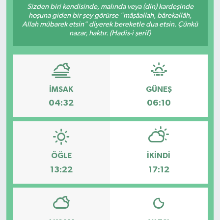
Sizden biri kendisinde, malında veya (din) kardeşinde
hoşuna giden bir şey görürse "mâşâallah, bârekallâh,
Allah mübarek etsin" diyerek bereketle dua etsin. Çünkü
nazar, haktır. (Hadis-i şerif)
İMSAK
GÜNEŞ
04:32
06:10
ÖĞLE
İKINDI
13:22
17:12