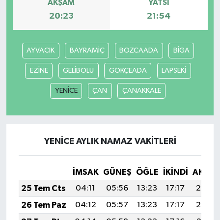
AKŞAM
YATSI
20:23
21:54
AYVACIK
BAYRAMİÇ
BOZCAADA
BİGA
EZİNE
GELİBOLU
GÖKÇEADA
LAPSEKİ
YENİCE
ÇAN
ÇANAKKALE
YENİCE AYLIK NAMAZ VAKITLERI
İMSAK
GÜNEŞ
ÖĞLE
İKINDI
AKŞA
25 Tem Cts
04:11
05:56
13:23
17:17
20:39
26 Tem Paz
04:12
05:57
13:23
17:17
20:38