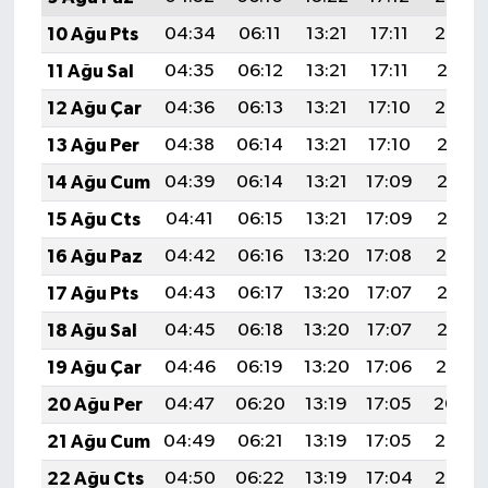
10 Ağu Pts
04:34
06:11
13:21
17:11
20:22
11 Ağu Sal
04:35
06:12
13:21
17:11
20:21
12 Ağu Çar
04:36
06:13
13:21
17:10
20:20
13 Ağu Per
04:38
06:14
13:21
17:10
20:18
14 Ağu Cum
04:39
06:14
13:21
17:09
20:17
15 Ağu Cts
04:41
06:15
13:21
17:09
20:16
16 Ağu Paz
04:42
06:16
13:20
17:08
20:14
17 Ağu Pts
04:43
06:17
13:20
17:07
20:13
18 Ağu Sal
04:45
06:18
13:20
17:07
20:12
19 Ağu Çar
04:46
06:19
13:20
17:06
20:10
20 Ağu Per
04:47
06:20
13:19
17:05
20:09
21 Ağu Cum
04:49
06:21
13:19
17:05
20:07
22 Ağu Cts
04:50
06:22
13:19
17:04
20:06