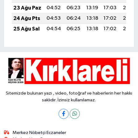
23 Ağu Paz
04:52
06:23
13:19
17:03
20:05
24 Ağu Pts
04:53
06:24
13:18
17:02
20:03
25 Ağu Sal
04:54
06:25
13:18
17:02
20:02
Sitemizde bulunan yazı , video, fotoğraf ve haberlerin her hakkı
saklıdır. İzinsiz kullanılamaz.
Merkez Nöbetçi Eczaneler