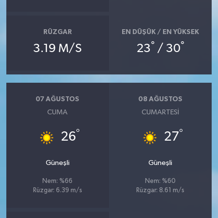
RÜZGAR
EN DÜŞÜK / EN YÜKSEK
°
°
3.19 M/S
23
/ 30
07 AĞUSTOS
08 AĞUSTOS
CUMA
CUMARTESI
°
°
26
27
Güneşli
Güneşli
Nem: %66
Nem: %60
Rüzgar: 6.39 m/s
Rüzgar: 8.61 m/s