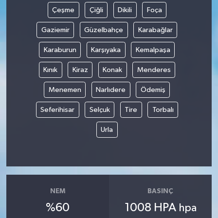
Çeşme
Çiğli
Dikili
Foça
Gaziemir
Güzelbahçe
Karabağlar
Karaburun
Karşıyaka
Kemalpaşa
Kınık
Kiraz
Konak
Menderes
Menemen
Narlıdere
Ödemiş
Seferihisar
Selçuk
Tire
Torbalı
Urla
NEM
BASINÇ
%60
1008 HPA
hpa