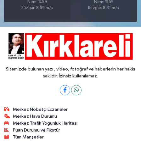
Nem: %59
Nem: %59
Rüzgar: 8.69 m/s
Rüzgar: 8.31 m/s
Sitemizde bulunan yazı , video, fotoğraf ve haberlerin her hakkı
saklıdır. İzinsiz kullanılamaz.
Merkez Nöbetçi Eczaneler
Merkez Hava Durumu
Merkez Trafik Yoğunluk Haritası
Puan Durumu ve Fikstür
Tüm Manşetler