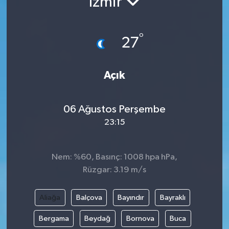
İzmir
°
27
Açık
06 Ağustos Perşembe
23:15
Nem: %60, Basınç: 1008 hpa hPa,
Rüzgar: 3.19 m/s
Aliağa
Balçova
Bayındır
Bayraklı
Bergama
Beydağ
Bornova
Buca