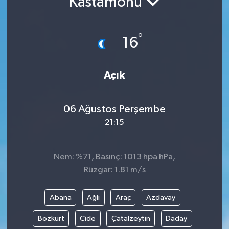
Kastamonu
°
16
Açık
06 Ağustos Perşembe
21:15
Nem: %71, Basınç: 1013 hpa hPa,
Rüzgar: 1.81 m/s
Abana
Ağlı
Araç
Azdavay
Bozkurt
Cide
Çatalzeytin
Daday