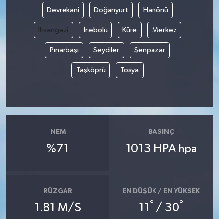
Devrekani
Doğanyurt
Hanönü
İhsangazi
İnebolu
Küre
Merkez
Pınarbaşı
Seydiler
Şenpazar
Taşköprü
Tosya
NEM
BASINÇ
%71
1013 HPA
hpa
RÜZGAR
EN DÜŞÜK / EN YÜKSEK
°
°
1.81 M/S
11
/ 30