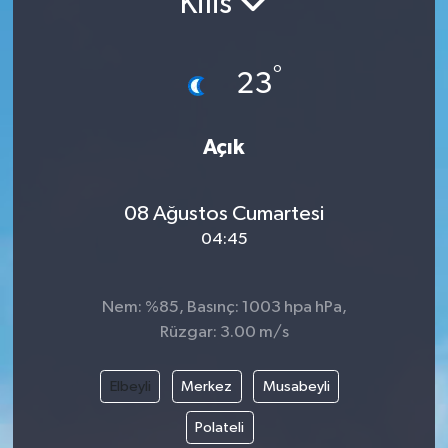
Kilis
°
23
Açık
08 Ağustos Cumartesi
04:45
Nem: %85, Basınç: 1003 hpa hPa,
Rüzgar: 3.00 m/s
Elbeyli
Merkez
Musabeyli
Polateli