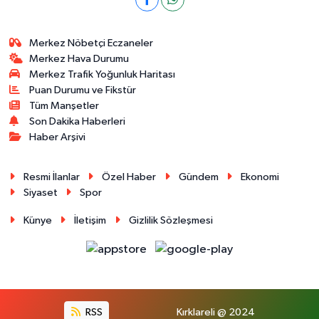
Merkez Nöbetçi Eczaneler
Merkez Hava Durumu
Merkez Trafik Yoğunluk Haritası
Puan Durumu ve Fikstür
Tüm Manşetler
Son Dakika Haberleri
Haber Arşivi
Resmi İlanlar
Özel Haber
Gündem
Ekonomi
Siyaset
Spor
Künye
İletişim
Gizlilik Sözleşmesi
RSS
Kırklareli @ 2024