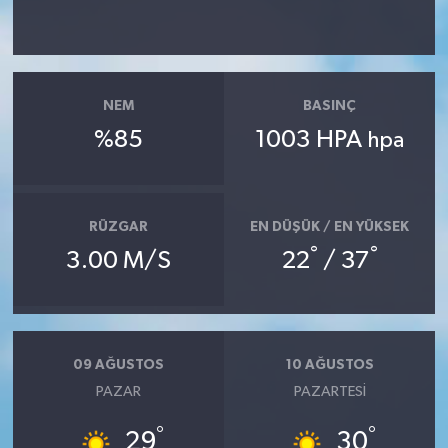
NEM
BASINÇ
%85
1003 HPA
hpa
RÜZGAR
EN DÜŞÜK / EN YÜKSEK
°
°
3.00 M/S
22
/ 37
09 AĞUSTOS
10 AĞUSTOS
PAZAR
PAZARTESI
°
°
29
30