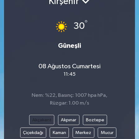
Kırşehir
°
30
Güneşli
08 Ağustos Cumartesi
11:45
Nem: %22, Basınç: 1007 hpa hPa,
Rüzgar: 1.00 m/s
Akçakent
Akpınar
Boztepe
Çiçekdağı
Kaman
Merkez
Mucur