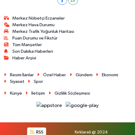
Merkez Nöbetçi Eczaneler
Merkez Hava Durumu
Merkez Trafik Yoğunluk Haritası
Puan Durumu ve Fikstür
Tüm Manşetler
Son Dakika Haberleri
Haber Arşivi
Resmi İlanlar
Özel Haber
Gündem
Ekonomi
Siyaset
Spor
Künye
İletişim
Gizlilik Sözleşmesi
RSS
Kırklareli @ 2024