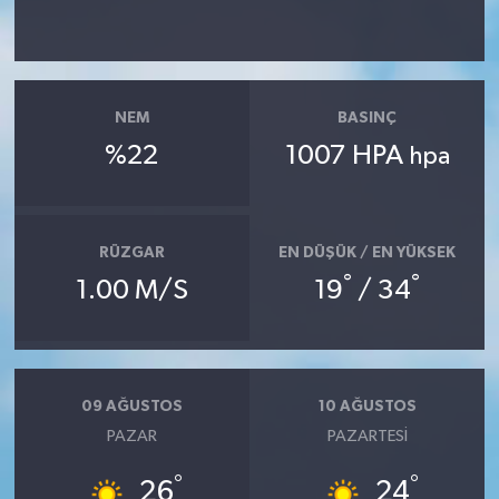
NEM
BASINÇ
%22
1007 HPA
hpa
RÜZGAR
EN DÜŞÜK / EN YÜKSEK
°
°
1.00 M/S
19
/ 34
09 AĞUSTOS
10 AĞUSTOS
PAZAR
PAZARTESI
°
°
26
24