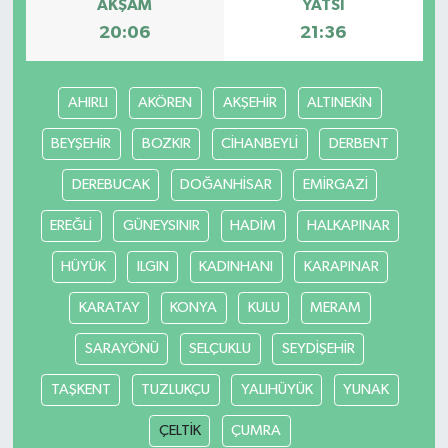
AKŞAM
YATSI
20:06
21:36
AHIRLI
AKÖREN
AKŞEHİR
ALTINEKİN
BEYŞEHİR
BOZKIR
CİHANBEYLİ
DERBENT
DEREBUCAK
DOĞANHİSAR
EMİRGAZİ
EREĞLİ
GÜNEYSINIR
HADİM
HALKAPINAR
HÜYÜK
ILGIN
KADINHANI
KARAPINAR
KARATAY
KONYA
KULU
MERAM
SARAYÖNÜ
SELÇUKLU
SEYDİŞEHİR
TAŞKENT
TUZLUKÇU
YALIHÜYÜK
YUNAK
ÇELTİK
ÇUMRA