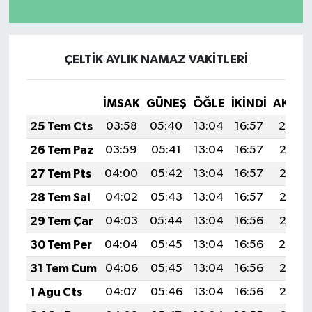
ÇELTİK AYLIK NAMAZ VAKITLERI
İMSAK
GÜNEŞ
ÖĞLE
İKINDI
AKŞA
25 Tem Cts
03:58
05:40
13:04
16:57
20:19
26 Tem Paz
03:59
05:41
13:04
16:57
20:18
27 Tem Pts
04:00
05:42
13:04
16:57
20:17
28 Tem Sal
04:02
05:43
13:04
16:57
20:16
29 Tem Çar
04:03
05:44
13:04
16:56
20:15
30 Tem Per
04:04
05:45
13:04
16:56
20:14
31 Tem Cum
04:06
05:45
13:04
16:56
20:13
1 Ağu Cts
04:07
05:46
13:04
16:56
20:12