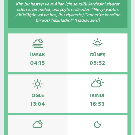
Kim bir hastayı veya Allah için sevdiği kardeşini ziyaret
ederse, bir melek, ona şöyle nidâ eder: "Ne iyi yaptın,
yürüdüğün yol ne hoş, (bu ziyaretle) Cennet'te kendine
bir köşk hazırladın!" (Hadis-i şerif)
İMSAK
GÜNEŞ
04:15
05:52
ÖĞLE
İKINDI
13:04
16:53