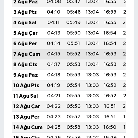
2 Ağu Paz
04:08
05:47
13:04
16:55
20:11
3 Ağu Pts
04:10
05:48
13:04
16:55
20:10
4 Ağu Sal
04:11
05:49
13:04
16:55
20:09
5 Ağu Çar
04:13
05:50
13:04
16:54
20:08
6 Ağu Per
04:14
05:51
13:04
16:54
20:07
7 Ağu Cum
04:15
05:52
13:04
16:53
20:06
8 Ağu Cts
04:17
05:53
13:04
16:53
20:05
9 Ağu Paz
04:18
05:53
13:03
16:53
20:03
10 Ağu Pts
04:19
05:54
13:03
16:52
20:02
11 Ağu Sal
04:21
05:55
13:03
16:52
20:01
12 Ağu Çar
04:22
05:56
13:03
16:51
20:00
13 Ağu Per
04:23
05:57
13:03
16:51
19:59
14 Ağu Cum
04:25
05:58
13:03
16:50
19:57
15 Ağu Cts
04:26
05:59
13:02
16:49
19:56