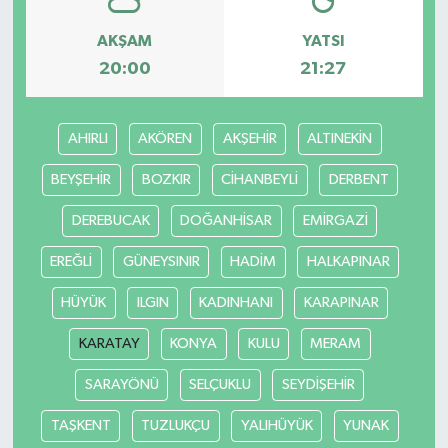
AKŞAM
YATSI
20:00
21:27
AHIRLI
AKÖREN
AKŞEHİR
ALTINEKİN
BEYŞEHİR
BOZKIR
CİHANBEYLİ
DERBENT
DEREBUCAK
DOĞANHİSAR
EMİRGAZİ
EREĞLİ
GÜNEYSINIR
HADİM
HALKAPINAR
HÜYÜK
ILGIN
KADINHANI
KARAPINAR
KARATAY
KONYA
KULU
MERAM
SARAYÖNÜ
SELÇUKLU
SEYDİŞEHİR
TAŞKENT
TUZLUKÇU
YALIHÜYÜK
YUNAK