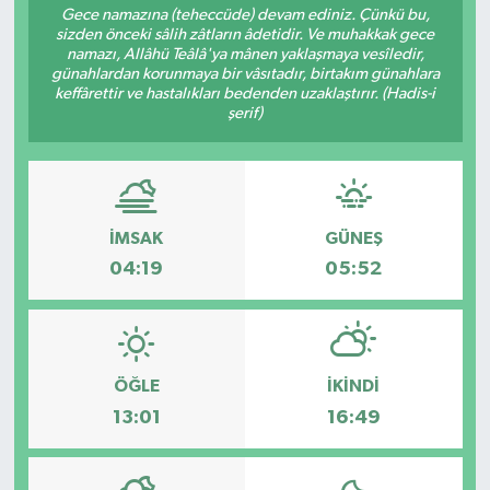
Gece namazına (teheccüde) devam ediniz. Çünkü bu,
sizden önceki sâlih zâtların âdetidir. Ve muhakkak gece
namazı, Allâhü Teâlâ'ya mânen yaklaşmaya vesîledir,
günahlardan korunmaya bir vâsıtadır, birtakım günahlara
keffârettir ve hastalıkları bedenden uzaklaştırır. (Hadis-i
şerif)
İMSAK
GÜNEŞ
04:19
05:52
ÖĞLE
İKINDI
13:01
16:49