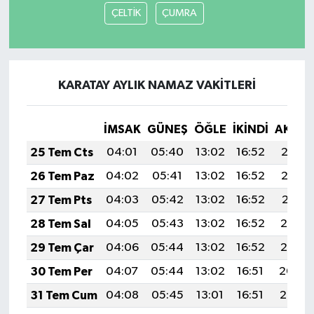
ÇELTİK
ÇUMRA
KARATAY AYLIK NAMAZ VAKITLERI
İMSAK
GÜNEŞ
ÖĞLE
İKINDI
AKŞA
25 Tem Cts
04:01
05:40
13:02
16:52
20:13
26 Tem Paz
04:02
05:41
13:02
16:52
20:12
27 Tem Pts
04:03
05:42
13:02
16:52
20:11
28 Tem Sal
04:05
05:43
13:02
16:52
20:10
29 Tem Çar
04:06
05:44
13:02
16:52
20:10
30 Tem Per
04:07
05:44
13:02
16:51
20:09
31 Tem Cum
04:08
05:45
13:01
16:51
20:08