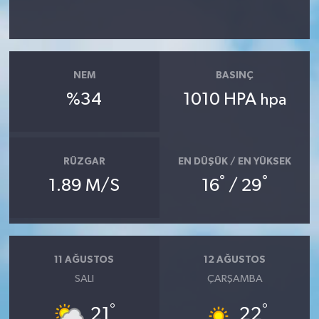
NEM
BASINÇ
%34
1010 HPA
hpa
RÜZGAR
EN DÜŞÜK / EN YÜKSEK
°
°
1.89 M/S
16
/ 29
11 AĞUSTOS
12 AĞUSTOS
SALI
ÇARŞAMBA
°
°
21
22