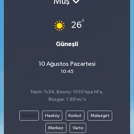
Muş
°
26
Güneşli
10 Ağustos Pazartesi
10:45
Nem: %34, Basınç: 1010 hpa hPa,
Rüzgar: 1.89 m/s
Bulanık
Hasköy
Korkut
Malazgirt
Merkez
Varto