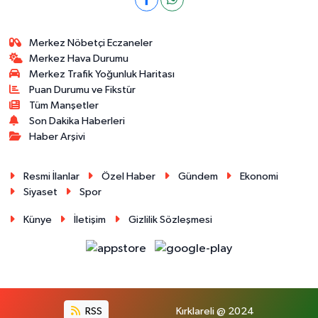
Merkez Nöbetçi Eczaneler
Merkez Hava Durumu
Merkez Trafik Yoğunluk Haritası
Puan Durumu ve Fikstür
Tüm Manşetler
Son Dakika Haberleri
Haber Arşivi
Resmi İlanlar
Özel Haber
Gündem
Ekonomi
Siyaset
Spor
Künye
İletişim
Gizlilik Sözleşmesi
RSS
Kırklareli @ 2024